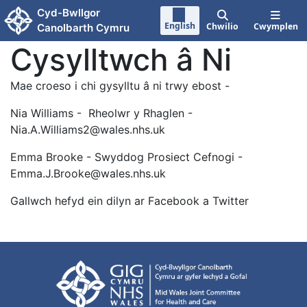
Neidio i'r prif gynnwy
Cyd-Bwllgor
English
Chwilio
Cwymplen
Canolbarth Cymru
Cysylltwch â Ni
Mae croeso i chi gysylltu â ni trwy ebost -
Nia Williams - Rheolwr y Rhaglen -
Nia.A.Williams2@wales.nhs.uk
Emma Brooke - Swyddog Prosiect Cefnogi -
Emma.J.Brooke@wales.nhs.uk
Gallwch hefyd ein dilyn ar Facebook a Twitter